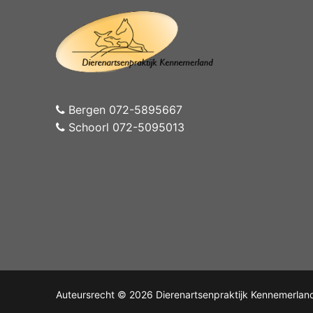
Bergen 072-5895667
Schoorl 072-5095013
Auteursrecht © 2026 Dierenartsenpraktijk Kennemerlan