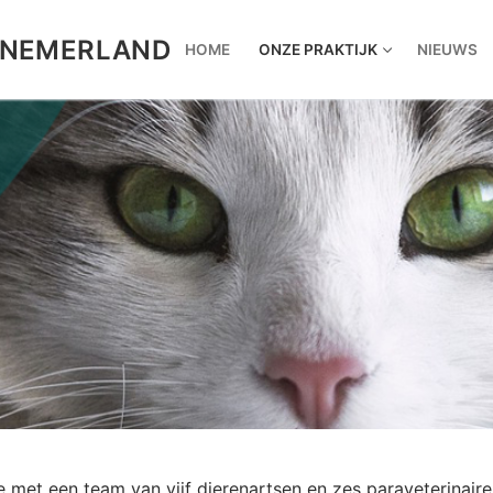
NNEMERLAND
HOME
ONZE PRAKTIJK
NIEUWS
 met een team van vijf dierenartsen en zes paraveterinaire