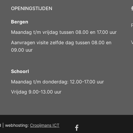
OPENINGSTIJDEN
Bergen
Maandag t/m vrijdag tussen 08.00 en 17.00 uur
Aanvragen visite zelfde dag tussen 08.00 en
09.00 uur
Schoorl
Maandag t/m donderdag: 12.00-17.00 uur
Vrijdag 9.00-13.00 uur
d | webhosting:
Crooijmans ICT