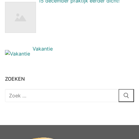
15 december praktijk eerder dicht!
Vakantie
ZOEKEN
Zoeken
naar: