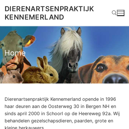
Ga
DIERENARTSENPRAKTIJK
naar
KENNEMERLAND
de
inhoud
Zoeken naar:
Home
Dierenartsenpraktijk Kennemerland opende in 1996
haar deuren aan de Oosterweg 30 in Bergen NH en
sinds april 2000 in Schoorl op de Heereweg 92a. Wij
behandelen gezelschapsdieren, paarden, grote en
kleine herkauwers.