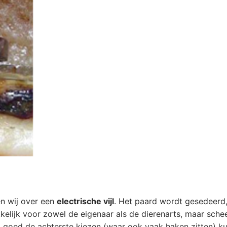
en wij over een
electrische vijl
. Het paard wordt gesedeerd
elijk voor zowel de eigenaar als de dierenarts, maar sche
jl goed de achterste kiezen (waar ook vaak haken zitten) 