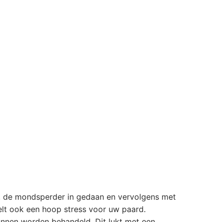
, de mondsperder in gedaan en vervolgens met
elt ook een hoop stress voor uw paard.
kunnen worden behandeld. Dit lukt met een